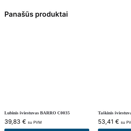
Panašūs produktai
Lubinis šviestuvas BARRO C0035
Taškinis šviest
39,83
€
53,41
€
su PVM
su P