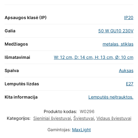
Apsaugos klasė (IP)
IP20
Galia
50 W GU10 230V
Medžiagos
metalas, stiklas
Išmatavimai
W: 12 cm, D: 14 cm, H: 13 cm, Ø: 10 cm
Spalva
Auksas
Lemputės lizdas
E27
Kita informacija
Lemputės neįtrauktos.
Produkto kodas:
W0296
Kategorijos:
Sieniniai šviestuvai
,
Šviestuvai
,
Vidaus šviestuvai
Gamintojas:
MaxLight