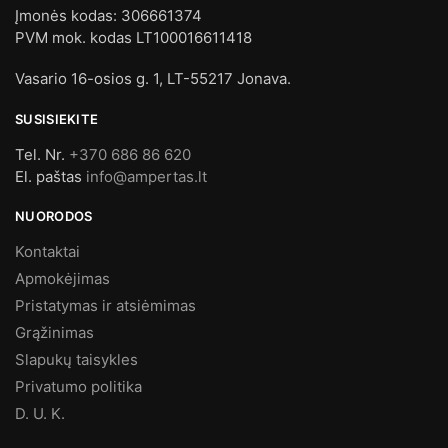
Įmonės kodas: 306661374
PVM mok. kodas LT100016611418
Vasario 16-osios g. 1, LT-55217 Jonava.
SUSISIEKITE
Tel. Nr.
+370 686 86 620
El. paštas
info@ampertas.lt
NUORODOS
Kontaktai
Apmokėjimas
Pristatymas ir atsiėmimas
Grąžinimas
Slapukų taisykles
Privatumo politika
D. U. K.