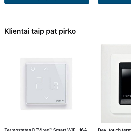
Klientai taip pat pirko
Termostatas DEVIreg™ Smart WiFi, 16A
Devi touch term