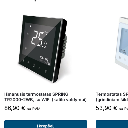
Išmanusis termostatas SPRING
Termostatas S
TR2000-2WB, su WIFI (katilo valdymui)
(grindiniam šil
86,90
€
53,90
€
su PVM
su P
Į krepšelį