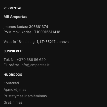
REKVIZITAI
MB Ampertas
Įmonės kodas: 306661374
PVM mok. kodas LT100016611418
Vasario 16-osios g. 1, LT-55217 Jonava.
SUSISIEKITE
Tel. Nr.
+370 686 86 620
El. paštas
info@ampertas.lt
NUORODOS
Kontaktai
Apmokėjimas
Pristatymas ir atsiėmimas
Grąžinimas