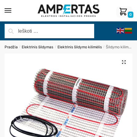
0
Pradžia
Elektrinis šildymas
Elektrinis šildymo kilimėlis
Šildymo kilimėlis DEVI, DEVIcomfort™ 150T (DTIR) 0.5 m x 24 m, (12 m²), 1800 W
/
/
/