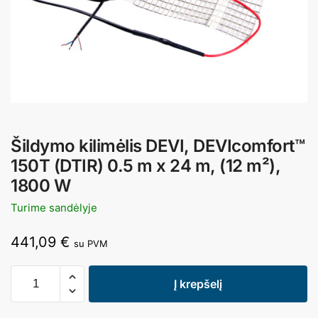
Šildymo kilimėlis DEVI, DEVIcomfort™
150T (DTIR) 0.5 m x 24 m, (12 m²),
1800 W
Turime sandėlyje
441,09
€
su PVM
Į krepšelį