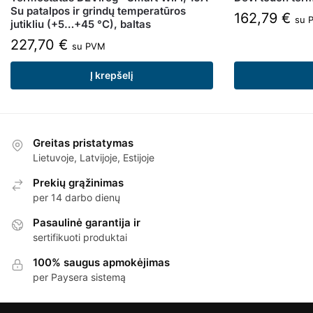
Su patalpos ir grindų temperatūros
162,79
€
su 
jutikliu (+5…+45 °C), baltas
227,70
€
su PVM
Į krepšelį
Greitas pristatymas
Lietuvoje, Latvijoje, Estijoje
Prekių grąžinimas
per 14 darbo dienų
Pasaulinė garantija ir
sertifikuoti produktai
100% saugus apmokėjimas
per Paysera sistemą