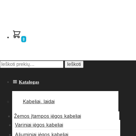
0
Ieškoti
Katalogas
Kabeliai, laidai
Žemos įtampos jėgos kabeliai
Variniai jėgos kabeliai
Aliuminiai jėgos kabeliai