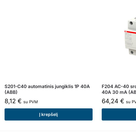
S201-C40 automatinis jungiklis 1P 40A
F204 AC-40 sro
(ABB)
40A 30 mA (A
8,12
€
64,24
€
su PVM
su P
Į krepšelį