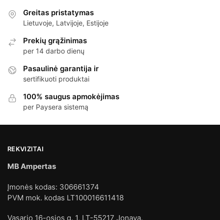
Greitas pristatymas
Lietuvoje, Latvijoje, Estijoje
Prekių grąžinimas
per 14 darbo dienų
Pasaulinė garantija ir
sertifikuoti produktai
100% saugus apmokėjimas
per Paysera sistemą
REKVIZITAI
MB Ampertas
Įmonės kodas: 306661374
PVM mok. kodas LT100016611418
Vasario 16-osios g. 1, LT-55217 Jonava.