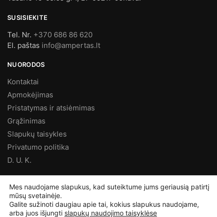
SUSISIEKITE
Tel. Nr.
+370 686 86 620
El. paštas
info@ampertas.lt
NUORODOS
Kontaktai
Apmokėjimas
Pristatymas ir atsiėmimas
Grąžinimas
Slapukų taisykles
Privatumo politika
D. U. K.
MES FACEBOOK’E
Mes naudojame slapukus, kad suteiktume jums geriausią patirtį
mūsų svetainėje.
Galite sužinoti daugiau apie tai, kokius slapukus naudojame,
arba juos išjungti
slapukų naudojimo taisyklėse