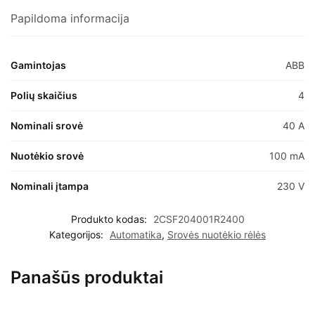
Papildoma informacija
Gamintojas
ABB
Polių skaičius
4
Nominali srovė
40 A
Nuotėkio srovė
100 mA
Nominali įtampa
230 V
Produkto kodas:
2CSF204001R2400
Kategorijos:
Automatika
,
Srovės nuotėkio rėlės
Panašūs produktai