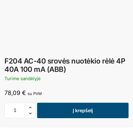
F204 AC-40 srovės nuotėkio rėlė 4P
40A 100 mA (ABB)
Turime sandėlyje
78,09
€
su PVM
Į krepšelį