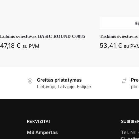
Iš
Lubinis šviestuvas BASIC ROUND C0085
Taškinis šviestuv
47,18
€
53,41
€
su PVM
su PV
Greitas pristatymas
Pre
Lietuvoje, Latvijoje, Estijoje
per
REKVIZITAI
SUSISIE
MB Ampertas
Tel. Nr.