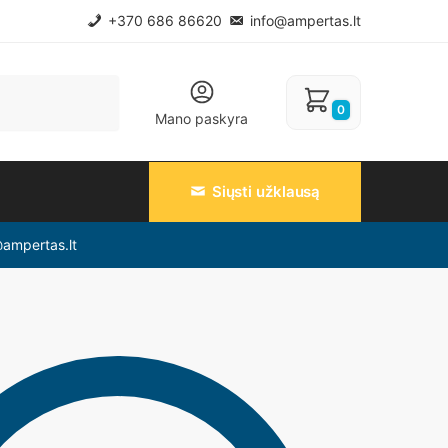
+370 686 86620
info@ampertas.lt
0
Mano paskyra
Siųsti užklausą
@ampertas.lt