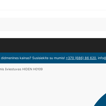
i didmenines kainas? Susisiekite su mumis!
+370 (686) 86 620
, info
inis šviestuvas HIDEN H0109