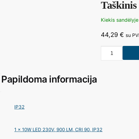
Taškini
Kiekis sandėlyje
44,29
€
su P
produkto
kiekis:
Taškinis
šviestuvas
Papildoma informacija
HIDEN
H0109
IP32
1 x 10W LED 230V, 900 LM, CRI 90, IP32