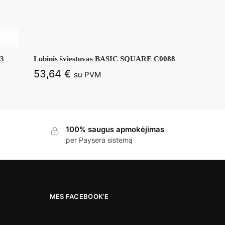
13
Lubinis šviestuvas BASIC SQUARE C0088
53,64
€
su PVM
100% saugus apmokėjimas
per Paysera sistemą
MES FACEBOOK’E