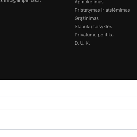
as
info@ampertas.lt
Apmokėjimas
Pristatymas ir atsiėmimas
Grąžinimas
Slapukų taisykles
Privatumo politika
D. U. K.