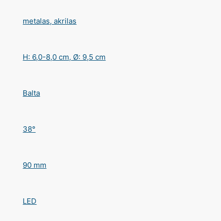
metalas, akrilas
H: 6,0-8,0 cm, Ø: 9,5 cm
Balta
38°
90 mm
LED