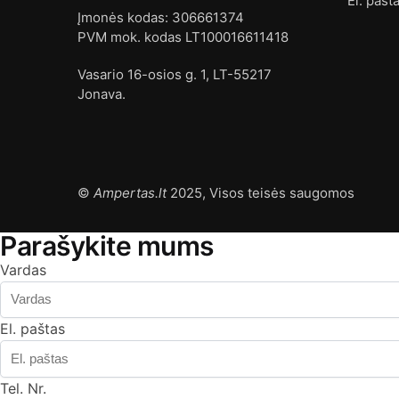
El. pašt
Įmonės kodas: 306661374
PVM mok. kodas LT100016611418
Vasario 16-osios g. 1, LT-55217
Jonava.
©
Ampertas.lt
2025, Visos teisės saugomos
Parašykite mums
Vardas
El. paštas
Tel. Nr.