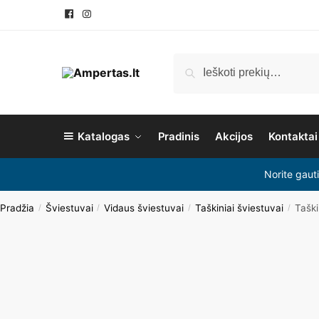
Pereiti
Pereiti
prie
prie
navigacijos
turinio
Ieškoti:
Ieškoti
Katalogas
Pradinis
Akcijos
Kontaktai
Norite gaut
Pradžia
Šviestuvai
Vidaus šviestuvai
Taškiniai šviestuvai
Tašk
/
/
/
/