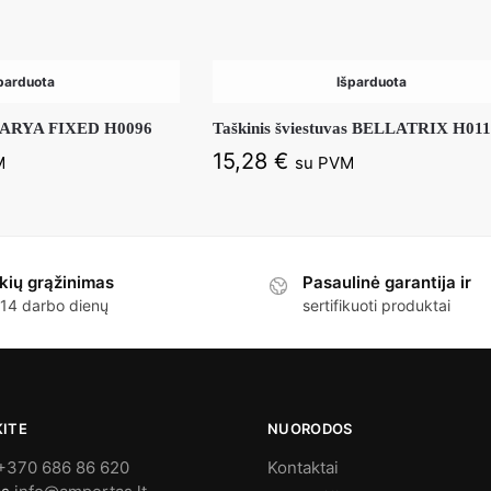
parduota
Išparduota
as ARYA FIXED H0096
Taškinis šviestuvas BELLATRIX H01
15,28
€
M
su PVM
kių grąžinimas
Pasaulinė garantija ir
 14 darbo dienų
sertifikuoti produktai
KITE
NUORODOS
+370 686 86 620
Kontaktai