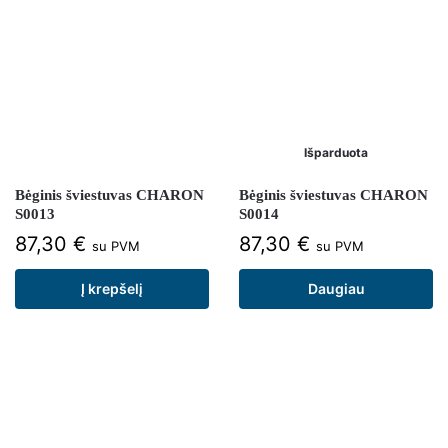
Išparduota
Bėginis šviestuvas CHARON
Bėginis šviestuvas CHARON
S0013
S0014
87,30
€
87,30
€
su PVM
su PVM
Į krepšelį
Daugiau