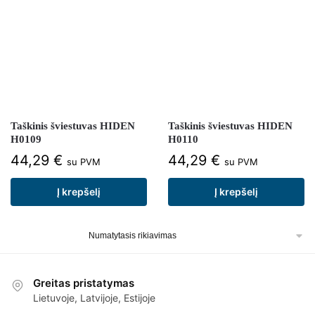
Taškinis šviestuvas HIDEN
Taškinis šviestuvas HIDEN
H0109
H0110
44,29
€
44,29
€
su PVM
su PVM
Į krepšelį
Į krepšelį
Greitas pristatymas
Lietuvoje, Latvijoje, Estijoje