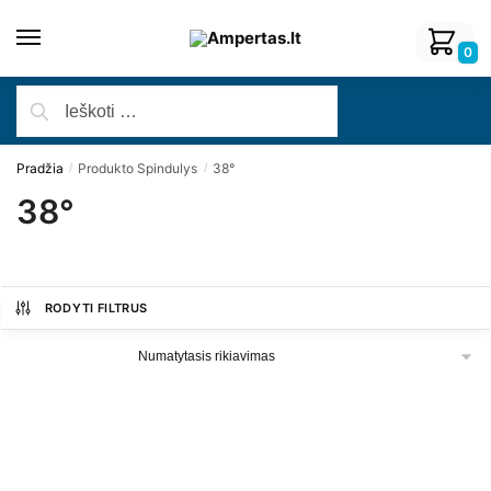
0
Pradžia
Produkto Spindulys
38°
/
/
38°
RODYTI FILTRUS