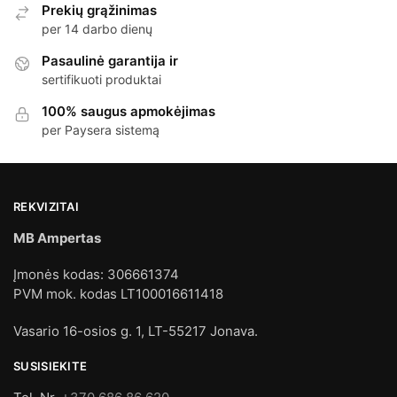
Prekių grąžinimas
per 14 darbo dienų
Pasaulinė garantija ir
sertifikuoti produktai
100% saugus apmokėjimas
per Paysera sistemą
REKVIZITAI
MB Ampertas
Įmonės kodas: 306661374
PVM mok. kodas LT100016611418
Vasario 16-osios g. 1, LT-55217 Jonava.
SUSISIEKITE