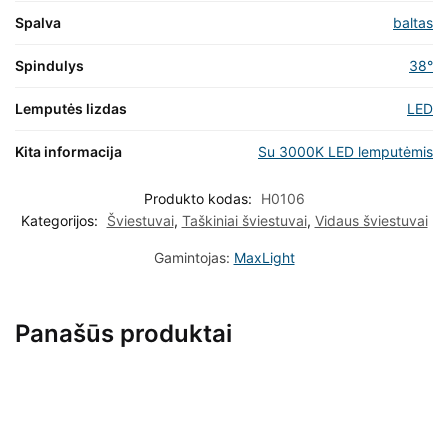
Spalva
baltas
Spindulys
38°
Lemputės lizdas
LED
Kita informacija
Su 3000K LED lemputėmis
Produkto kodas:
H0106
Kategorijos:
Šviestuvai
,
Taškiniai šviestuvai
,
Vidaus šviestuvai
Gamintojas:
MaxLight
Panašūs produktai