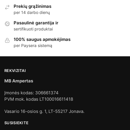
Prekių grąžinimas
per 14 darbo dienų
Pasaulinė garantija ir
sertifikuoti produktai
100% saugus apmokėjimas
per Paysera sistemą
REKVIZITAI
MB Ampertas
Įmonės kodas: 306661374
PVM mok. kodas LT100016611418
Vasario 16-osios g. 1, LT-55217 Jonava.
SUSISIEKITE