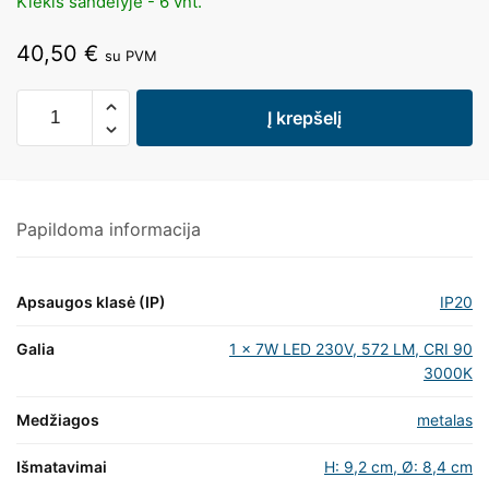
Kiekis sandėlyje - 6 vnt.
40,50
€
su PVM
Į krepšelį
Papildoma informacija
Apsaugos klasė (IP)
IP20
Galia
1 x 7W LED 230V, 572 LM, CRI 90
3000K
Medžiagos
metalas
Išmatavimai
H: 9,2 cm, Ø: 8,4 cm