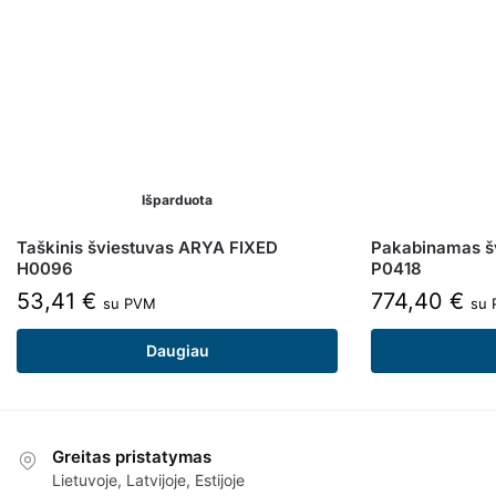
Išparduota
Taškinis šviestuvas ARYA FIXED
Pakabinamas š
H0096
P0418
53,41
€
774,40
€
su PVM
su
Daugiau
Greitas pristatymas
Lietuvoje, Latvijoje, Estijoje