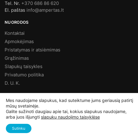
Tel. Nr.
+370 686 86 620
El. paštas
info@ampertas.lt
NUORODOS
Kontaktai
Apmokėjimas
Pristatymas ir atsiėmimas
Grąžinimas
Slapukų taisykles
Privatumo politika
D. U. K.
MES FACEBOOK’E
Mes naudojame slapukus, kad suteiktume jums geriausią patirtį
mūsų svetainėje.
Galite sužinoti daugiau apie tai, kokius slapukus naudojame,
arba juos išjungti
slapukų naudojimo taisyklėse
©
Ampertas.lt
2025, Visos teisės saugomos
Sutinku