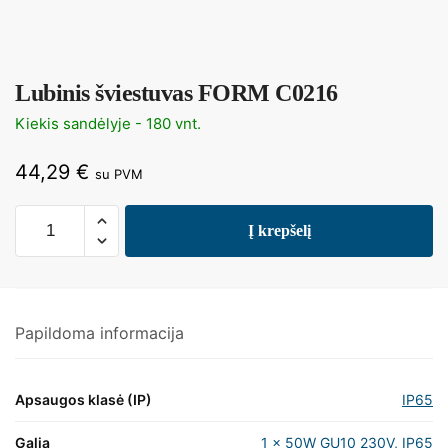
Lubinis šviestuvas FORM C0216
Kiekis sandėlyje - 180 vnt.
44,29
€
su PVM
Į krepšelį
Papildoma informacija
Apsaugos klasė (IP)
IP65
Galia
1 x 50W GU10 230V, IP65