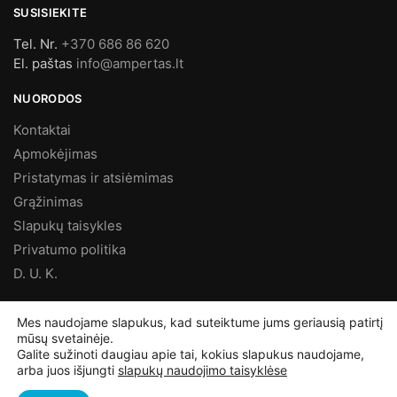
SUSISIEKITE
Tel. Nr.
+370 686 86 620
El. paštas
info@ampertas.lt
NUORODOS
Kontaktai
Apmokėjimas
Pristatymas ir atsiėmimas
Grąžinimas
Slapukų taisykles
Privatumo politika
D. U. K.
MES FACEBOOK’E
Mes naudojame slapukus, kad suteiktume jums geriausią patirtį
mūsų svetainėje.
Galite sužinoti daugiau apie tai, kokius slapukus naudojame,
arba juos išjungti
slapukų naudojimo taisyklėse
©
Ampertas.lt
2025, Visos teisės saugomos