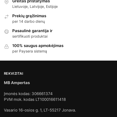
Greitas pristatymas
Lietuvoje, Latvijoje, Estijoje
Prekių grąžinimas
per 14 darbo dienų
Pasaulinė garantija ir
sertifikuoti produktai
100% saugus apmokėjimas
per Paysera sistemą
REKVIZITAI
MB Ampertas
Įmonės kodas: 306661374
PVM mok. kodas LT100016611418
Vasario 16-osios g. 1, LT-55217 Jonava.