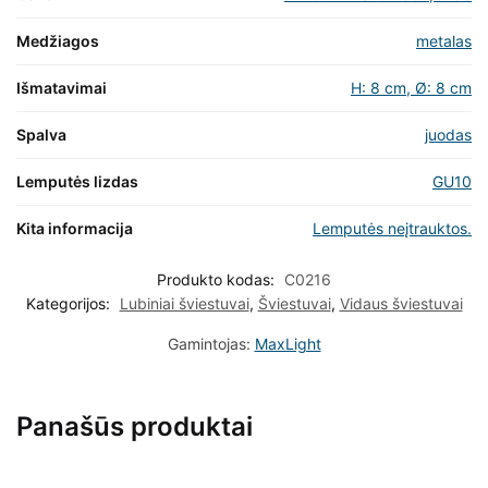
Medžiagos
metalas
Išmatavimai
H: 8 cm, Ø: 8 cm
Spalva
juodas
Lemputės lizdas
GU10
Kita informacija
Lemputės neįtrauktos.
Produkto kodas:
C0216
Kategorijos:
Lubiniai šviestuvai
,
Šviestuvai
,
Vidaus šviestuvai
Gamintojas:
MaxLight
Panašūs produktai