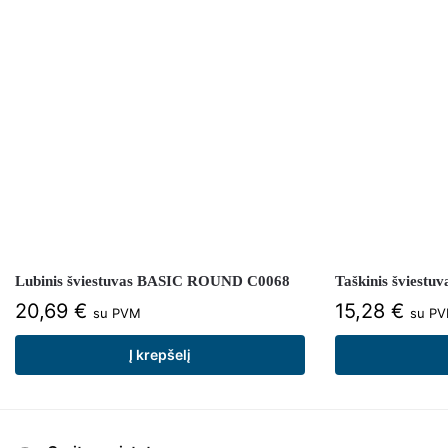
Lubinis šviestuvas BASIC ROUND C0068
Taškinis šviest
20,69
€
15,28
€
su PVM
su P
Į krepšelį