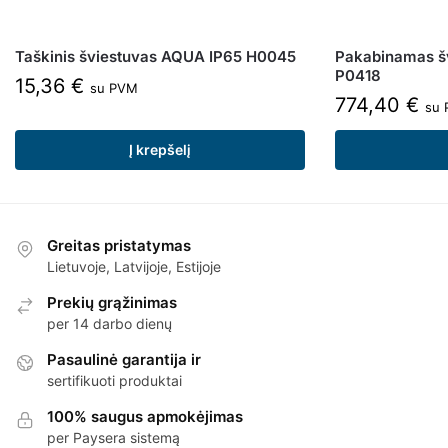
Taškinis šviestuvas AQUA IP65 H0045
Pakabinamas š
P0418
15,36
€
su PVM
774,40
€
su
Į krepšelį
Greitas pristatymas
Lietuvoje, Latvijoje, Estijoje
Prekių grąžinimas
per 14 darbo dienų
Pasaulinė garantija ir
sertifikuoti produktai
100% saugus apmokėjimas
per Paysera sistemą