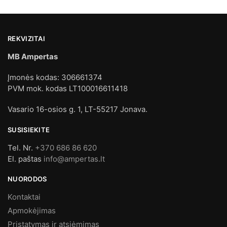
REKVIZITAI
MB Ampertas
Įmonės kodas: 306661374
PVM mok. kodas LT100016611418
Vasario 16-osios g. 1, LT-55217 Jonava.
SUSISIEKITE
Tel. Nr.
+370 686 86 620
El. paštas
info@ampertas.lt
NUORODOS
Kontaktai
Apmokėjimas
Pristatymas ir atsiėmimas