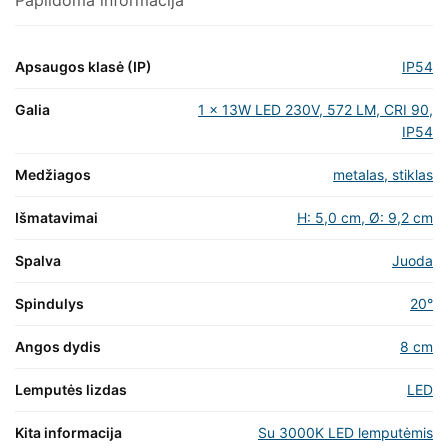
Papildoma informacija
Apsaugos klasė (IP)
IP54
Galia
1 x 13W LED 230V, 572 LM, CRI 90,
IP54
Medžiagos
metalas, stiklas
Išmatavimai
H: 5,0 cm, Ø: 9,2 cm
Spalva
Juoda
Spindulys
20°
Angos dydis
8 cm
Lemputės lizdas
LED
Kita informacija
Su 3000K LED lemputėmis