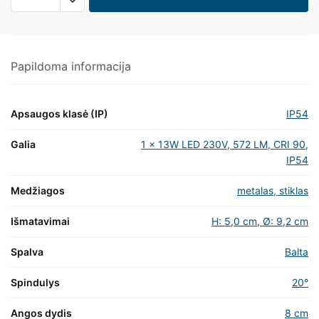
Papildoma informacija
Apsaugos klasė (IP)
IP54
Galia
1 x 13W LED 230V, 572 LM, CRI 90,
IP54
Medžiagos
metalas, stiklas
Išmatavimai
H: 5,0 cm, Ø: 9,2 cm
Spalva
Balta
Spindulys
20°
Angos dydis
8 cm