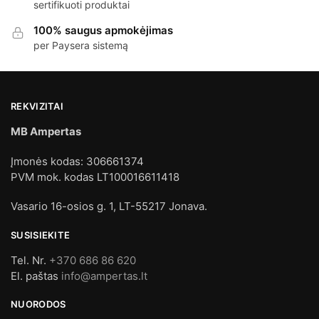
sertifikuoti produktai
100% saugus apmokėjimas
per Paysera sistemą
REKVIZITAI
MB Ampertas
Įmonės kodas: 306661374
PVM mok. kodas LT100016611418
Vasario 16-osios g. 1, LT-55217 Jonava.
SUSISIEKITE
Tel. Nr.
+370 686 86 620
El. paštas
info@ampertas.lt
NUORODOS