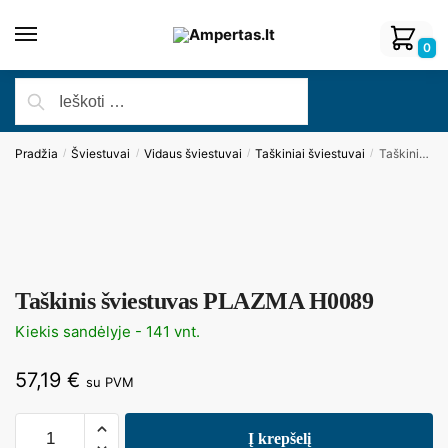
0
Pradžia
Šviestuvai
Vidaus šviestuvai
Taškiniai šviestuvai
Taškinis šviestuvas PLAZMA H0089
/
/
/
/
Taškinis šviestuvas PLAZMA H0089
Kiekis sandėlyje - 141 vnt.
57,19
€
su PVM
Į krepšelį