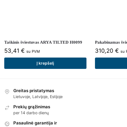
Taškinis šviestuvas ARYA TILTED H0099
Pakabinamas šv
53,41
€
310,20
€
su PVM
su
Į krepšelį
Greitas pristatymas
Lietuvoje, Latvijoje, Estijoje
Prekių grąžinimas
per 14 darbo dienų
Pasaulinė garantija ir