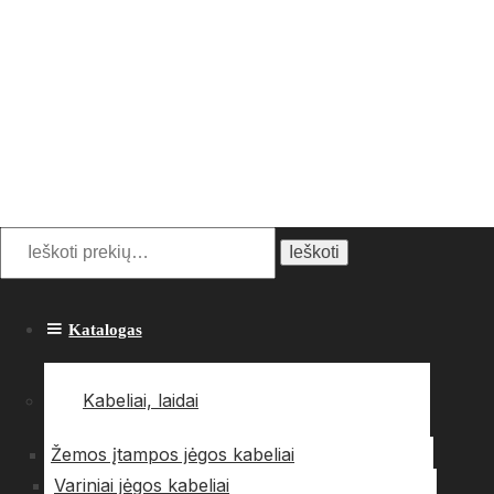
Ieškoti:
Ieškoti
Katalogas
Kabeliai, laidai
Žemos įtampos jėgos kabeliai
Variniai jėgos kabeliai