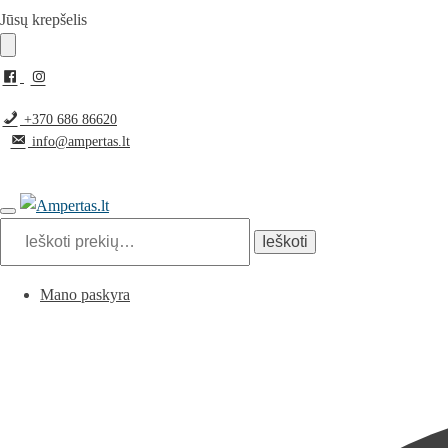
Pereiti
Pereiti
Jūsų krepšelis
prie
prie
navigacijos
turinio
+370 686 86620
info@ampertas.lt
Ieškoti:
Ieškoti
Mano paskyra