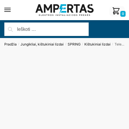
0
Pradžia
Jungikliai, kištukiniai lizdai
SPRING
Kištukiniai lizdai
Telefono lizdas (baltos spalvos)
/
/
/
/