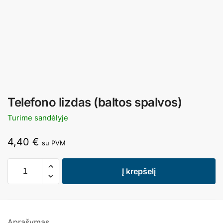
Telefono lizdas (baltos spalvos)
Turime sandėlyje
4,40
€
su PVM
Į krepšelį
Aprašymas