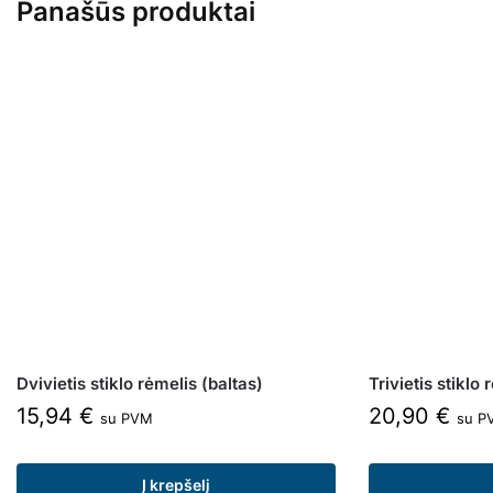
Panašūs produktai
Dvivietis stiklo rėmelis (baltas)
Trivietis stiklo 
15,94
€
20,90
€
su PVM
su P
Į krepšelį