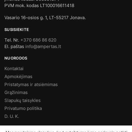
PVM mok. kodas LT100016611418
Vasario 16-osios g. 1, LT-55217 Jonava.
SUSISIEKITE
Tel. Nr.
+370 686 86 620
El. paštas
info@ampertas.lt
NUORODOS
Kontaktai
Apmokėjimas
Pristatymas ir atsiėmimas
Grąžinimas
Slapukų taisykles
Privatumo politika
D. U. K.
MES FACEBOOK’E