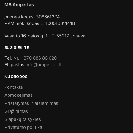
MB Ampertas
Įmonės kodas: 306661374
PVM mok. kodas LT100016611418
Vasario 16-osios g. 1, LT-55217 Jonava.
SUSISIEKITE
Tel. Nr.
+370 686 86 620
El. paštas
info@ampertas.lt
NUORODOS
Kontaktai
Apmokėjimas
Pristatymas ir atsiėmimas
Grąžinimas
Slapukų taisykles
Privatumo politika