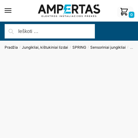
0
Pradžia
Jungikliai, kištukiniai lizdai
SPRING
Sensoriniai jungikliai
Pane
/
/
/
/