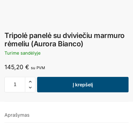
Tripolė panelė su dviviečiu marmuro
rėmeliu (Aurora Bianco)
Turime sandėlyje
145,20
€
su PVM
Į krepšelį
Aprašymas