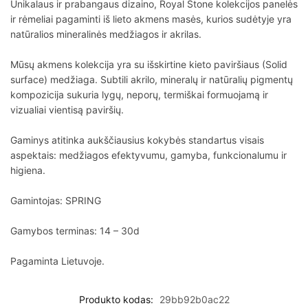
Unikalaus ir prabangaus dizaino, Royal Stone kolekcijos panelės
ir rėmeliai pagaminti iš lieto akmens masės, kurios sudėtyje yra
natūralios mineralinės medžiagos ir akrilas.
Mūsų akmens kolekcija yra su išskirtine kieto paviršiaus (Solid
surface) medžiaga. Subtili akrilo, mineralų ir natūralių pigmentų
kompozicija sukuria lygų, neporų, termiškai formuojamą ir
vizualiai vientisą paviršių.
Gaminys atitinka aukščiausius kokybės standartus visais
aspektais: medžiagos efektyvumu, gamyba, funkcionalumu ir
higiena.
Gamintojas: SPRING
Gamybos terminas: 14 – 30d
Pagaminta Lietuvoje.
Produkto kodas:
29bb92b0ac22