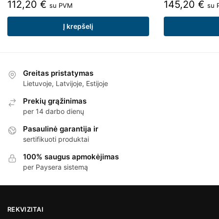
112,20
€
145,20
€
su PVM
su 
Į krepšelį
Greitas pristatymas
Lietuvoje, Latvijoje, Estijoje
Prekių grąžinimas
per 14 darbo dienų
Pasaulinė garantija ir
sertifikuoti produktai
100% saugus apmokėjimas
per Paysera sistemą
REKVIZITAI