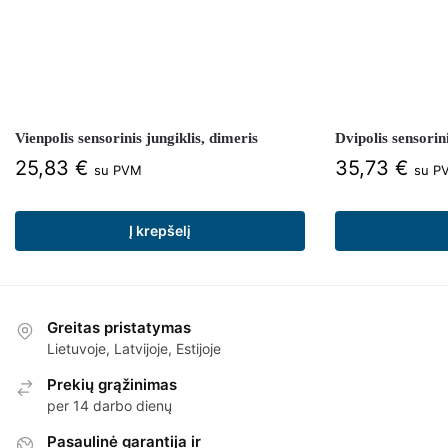
Vienpolis sensorinis jungiklis, dimeris
Dvipolis sensorini
25,83
€
35,73
€
su PVM
su P
Į krepšelį
Greitas pristatymas
Lietuvoje, Latvijoje, Estijoje
Prekių grąžinimas
per 14 darbo dienų
Pasaulinė garantija ir