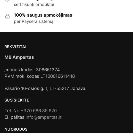
sertifikuoti produktai
100% saugus apmokėjimas
per Paysera sistemą
REKVIZITAI
MB Ampertas
Įmonės kodas: 306661374
PVM mok. kodas LT100016611418
Vasario 16-osios g. 1, LT-55217 Jonava.
SUSISIEKITE
Tel. Nr.
+370 686 86 620
El. paštas
info@ampertas.lt
NUORODOS