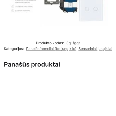
Produkto kodas:
3g1fggr
Kategorijos:
Panelės/rėmeliai (be jungiklio)
,
Sensoriniai jungikliai
Panašūs produktai