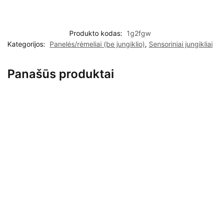
Produkto kodas:
1g2fgw
Kategorijos:
Panelės/rėmeliai (be jungiklio)
,
Sensoriniai jungikliai
Panašūs produktai