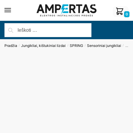
0
Pradžia
Jungikliai, kištukiniai lizdai
SPRING
Sensoriniai jungikliai
Vien
/
/
/
/