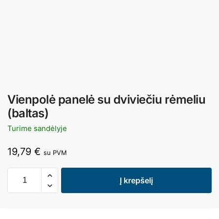
Vienpolė panelė su dviviečiu rėmeliu
(baltas)
Turime sandėlyje
19,79
€
su PVM
Į krepšelį