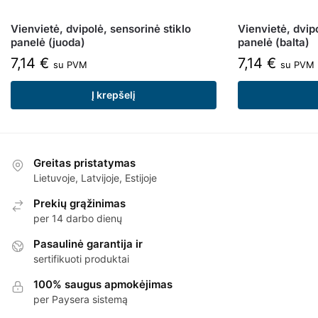
Vienvietė, dvipolė, sensorinė stiklo
Vienvietė, dvipo
panelė (juoda)
panelė (balta)
7,14
€
7,14
€
su PVM
su PVM
Į krepšelį
Greitas pristatymas
Lietuvoje, Latvijoje, Estijoje
Prekių grąžinimas
per 14 darbo dienų
Pasaulinė garantija ir
sertifikuoti produktai
100% saugus apmokėjimas
per Paysera sistemą