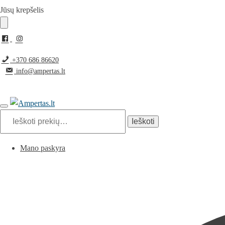
Pereiti
Pereiti
Jūsų krepšelis
prie
prie
navigacijos
turinio
+370 686 86620
info@ampertas.lt
Ieškoti:
Ieškoti
Mano paskyra