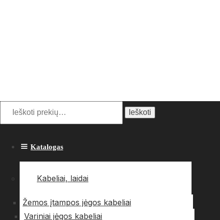
Ieškoti:
Ieškoti
Katalogas
Kabeliai, laidai
Žemos įtampos jėgos kabeliai
Variniai jėgos kabeliai