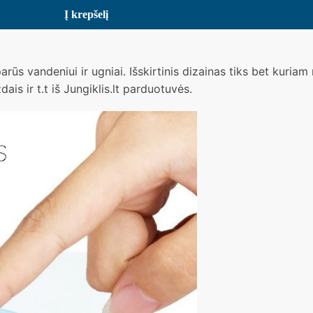
Į krepšelį
parūs vandeniui ir ugniai. Išskirtinis dizainas tiks bet kuriam
ais ir t.t iš Jungiklis.lt parduotuvės.