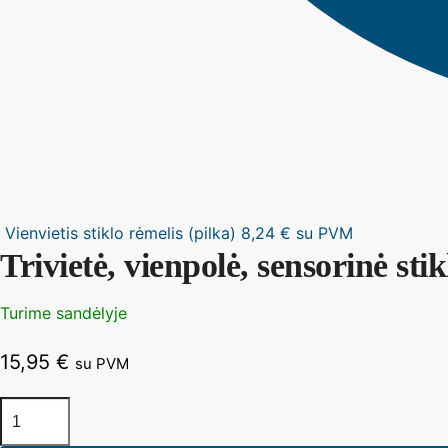
Vienvietis stiklo rėmelis (pilka)
8,24
€
su PVM
Trivietė, vienpolė, sensorinė stik
Turime sandėlyje
15,95
€
su PVM
produkto
kiekis: