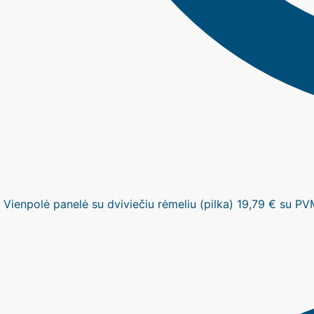
Vienpolė panelė su dviviečiu rėmeliu (pilka)
19,79
€
su PV