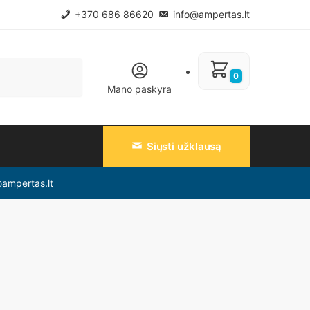
+370 686 86620
info@ampertas.lt
0
Mano paskyra
Siųsti užklausą
@ampertas.lt