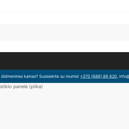
i didmenines kainas? Susisiekite su mumis!
+370 (686) 86 620
, info
stiklo panelė (pilka)