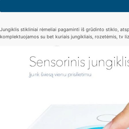
Trivietė,
vienpolė,
sensorinė
stiklo
Jungiklis stikliniai rėmeliai pagaminti iš grūdinto stiklo, ats
panelė
komplektuojamos su bet kuriais jungikliais, rozetėmis, tv lizd
(pilka)