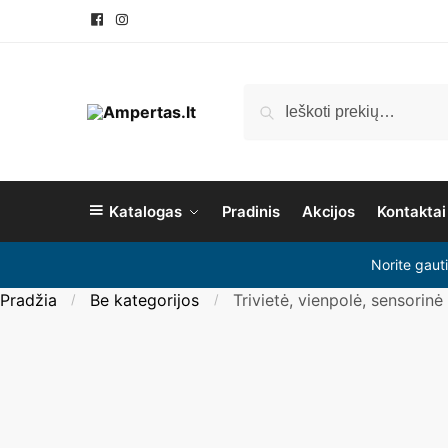
Pereiti
Pereiti
prie
prie
navigacijos
turinio
Ieškoti:
Ieškoti
Katalogas
Pradinis
Akcijos
Kontaktai
Norite gaut
Pradžia
Be kategorijos
Trivietė, vienpolė, sensorinė 
/
/