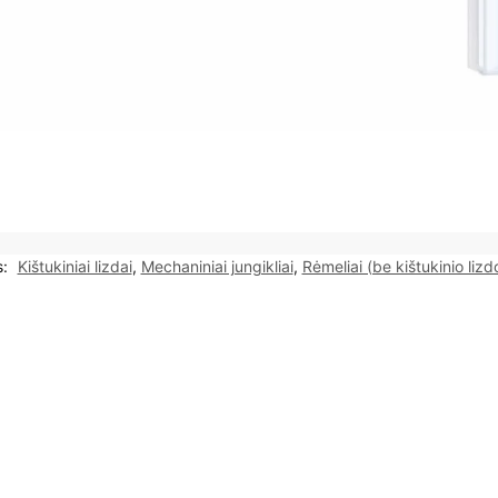
s:
Kištukiniai lizdai
,
Mechaniniai jungikliai
,
Rėmeliai (be kištukinio lizd