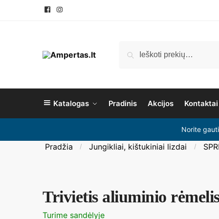
Pereiti
Pereiti
prie
prie
navigacijos
turinio
Ieškoti:
Ieškoti
Katalogas
Pradinis
Akcijos
Kontaktai
Norite gaut
Pradžia
Jungikliai, kištukiniai lizdai
SPR
/
/
Trivietis aliuminio rėmelis
Turime sandėlyje