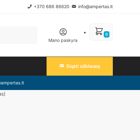
+370 686 86620
info@ampertas.lt
0
Mano paskyra
Siųsti užklausą
@ampertas.lt
as)