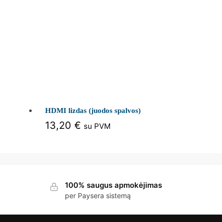
HDMI lizdas (juodos spalvos)
13,20
€
su PVM
100% saugus apmokėjimas
per Paysera sistemą