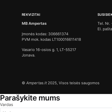
REKVIZITAI
SUSISIE
MB Ampertas
Tel. Nr.
El. pašt
Įmonės kodas: 306661374
PVM mok. kodas LT100016611418
Vasario 16-osios g. 1, LT-55217
Jonava.
©
Ampertas.lt
2025, Visos teisės saugomos
Parašykite mums
Vardas