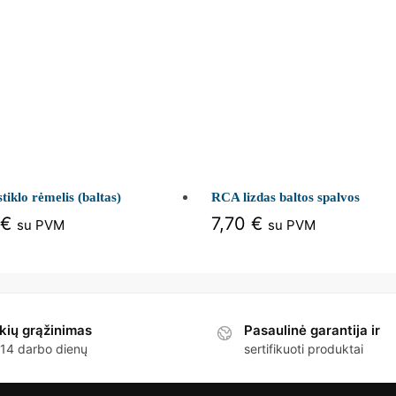
stiklo rėmelis (baltas)
RCA lizdas baltos spalvos
€
7,70
€
su PVM
su PVM
kių grąžinimas
Pasaulinė garantija ir
 14 darbo dienų
sertifikuoti produktai