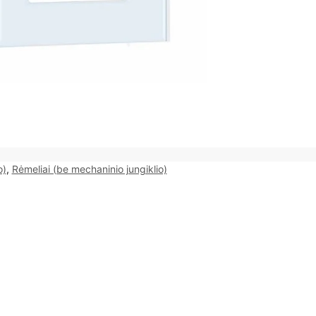
o)
,
Rėmeliai (be mechaninio jungiklio)