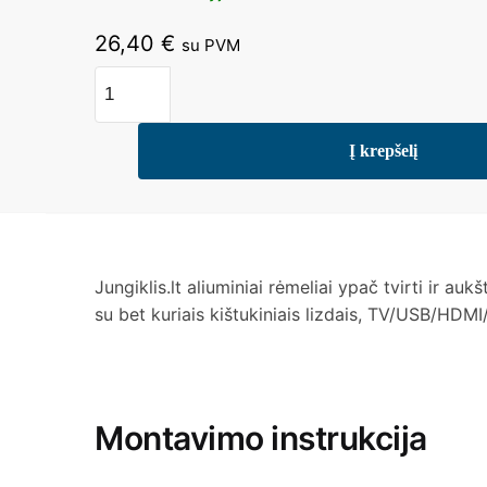
26,40
€
su PVM
produkto
kiekis:
Trivietis
Į krepšelį
aliuminio
rėmelis
(pilkas)
Jungiklis.lt aliuminiai rėmeliai ypač tvirti ir au
su bet kuriais kištukiniais lizdais, TV/USB/HDMI/i
Montavimo instrukcija