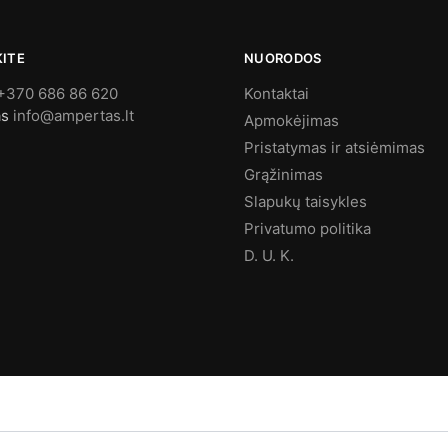
KITE
NUORODOS
+370 686 86 620
Kontaktai
as
info@ampertas.lt
Apmokėjimas
Pristatymas ir atsiėmimas
Grąžinimas
Slapukų taisykles
Privatumo politika
D. U. K.