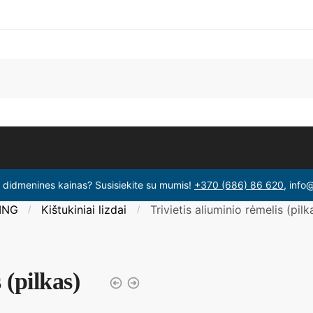
i didmenines kainas? Susisiekite su mumis!
+370 (686) 86 620
, info
ING
Kištukiniai lizdai
Trivietis aliuminio rėmelis (pilk
/
/
 (pilkas)