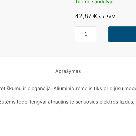
Turime sandėlyje
42,87
€
su PVM
Aprašymas
estetiškumu ir elegancija. Aliuminio rėmelis tiks prie jūsų m
tėms,todėl lengvai atnaujinsite senuosius elektros lizdus, 