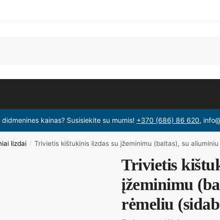
i didmenines kainas? Susisiekite su mumis!
+370 (686) 86 620
, info
iai lizdai
Trivietis kištukinis lizdas su įžeminimu (baltas), su aliuminiu
/
Trivietis kištu
įžeminimu (bal
rėmeliu (sidab