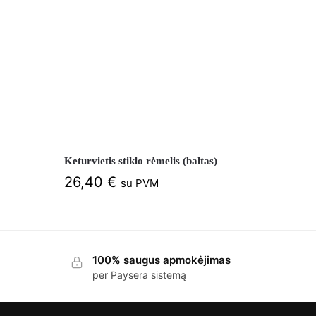
Keturvietis stiklo rėmelis (baltas)
26,40
€
su PVM
100% saugus apmokėjimas
per Paysera sistemą