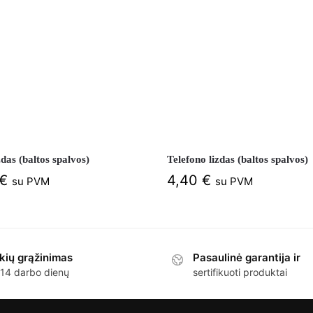
as (baltos spalvos)
Telefono lizdas (baltos spalvos)
€
4,40
€
su PVM
su PVM
kių grąžinimas
Pasaulinė garantija ir
 14 darbo dienų
sertifikuoti produktai