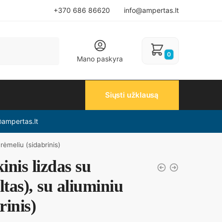
+370 686 86620
info@ampertas.lt
0
Mano paskyra
Siųsti užklausą
@ampertas.lt
 rėmeliu (sidabrinis)
kinis lizdas su
tas), su aliuminiu
rinis)