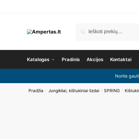
Ieškoti
Katalogas
Pradinis
Akcijos
Kontaktai
Norite gaut
Pradžia
Jungikliai, kištukiniai lizdai
SPRING
Kištukin
/
/
/