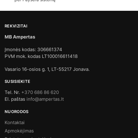
REKVIZITAI
MB Ampertas
Įmonės kodas: 306661374
PVM mok. kodas LT100016611418
Vasario 16-osios g. 1, LT-55217 Jonava.
SUSISIEKITE
Tel. Nr.
+370 686 86 620
El. paštas
info@ampertas.lt
NUORODOS
Kontaktai
Apmokėjimas