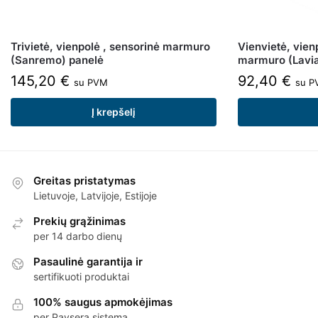
Trivietė, vienpolė , sensorinė marmuro
Vienvietė, vien
(Sanremo) panelė
marmuro (Lavia
145,20
€
92,40
€
su PVM
su P
Į krepšelį
Greitas pristatymas
Lietuvoje, Latvijoje, Estijoje
Prekių grąžinimas
per 14 darbo dienų
Pasaulinė garantija ir
sertifikuoti produktai
100% saugus apmokėjimas
per Paysera sistemą