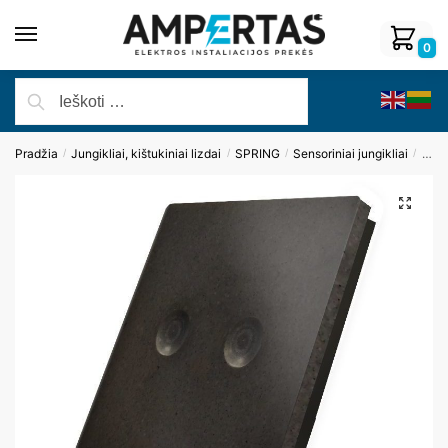
0
Pradžia
Jungikliai, kištukiniai lizdai
SPRING
Sensoriniai jungikliai
Pane
/
/
/
/