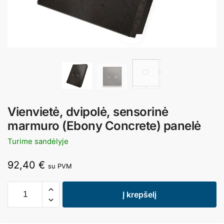
Vienvietė, dvipolė, sensorinė
marmuro (Ebony Concrete) panelė
Turime sandėlyje
92,40
€
su PVM
Į krepšelį