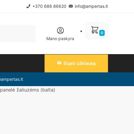
+370 686 86620
info@ampertas.lt
0
Mano paskyra
Siųsti užklausą
@ampertas.lt
 panelė žaliuzėms (balta)