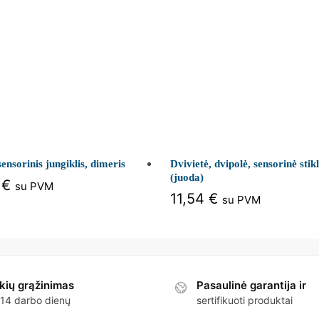
sensorinis jungiklis, dimeris
Dvivietė, dvipolė, sensorinė stik
(juoda)
4
€
su PVM
11,54
€
su PVM
kių grąžinimas
Pasaulinė garantija ir
 14 darbo dienų
sertifikuoti produktai