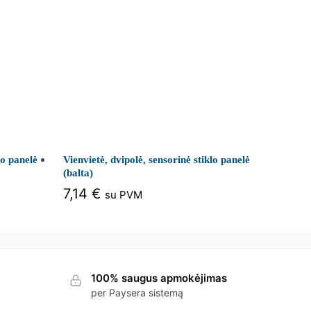
lo panelė
Vienvietė, dvipolė, sensorinė stiklo panelė
(balta)
7,14
€
su PVM
100% saugus apmokėjimas
per Paysera sistemą