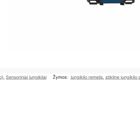
o)
,
Sensoriniai jungikliai
Žymos:
jungiklio remelis
,
stikline jungiklio