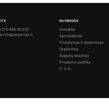
KITE
NUORODOS
+370 686 86 620
Kontaktai
as
info@ampertas.lt
Apmokėjimas
Pristatymas ir atsiėmimas
Grąžinimas
Slapukų taisykles
Privatumo politika
D. U. K.