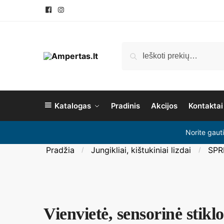
Pereiti
Pereiti
prie
prie
navigacijos
turinio
Ieškoti:
Ieškoti
Katalogas
Pradinis
Akcijos
Kontaktai
Norite gaut
Pradžia
Jungikliai, kištukiniai lizdai
SPR
/
/
Vienvietė, sensorinė stikl