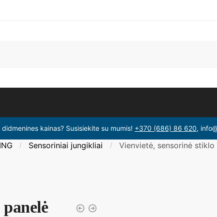
i didmenines kainas? Susisiekite su mumis!
+370 (686) 86 620
, info
ING
Sensoriniai jungikliai
Vienvietė, sensorinė stiklo
/
/
o panelė