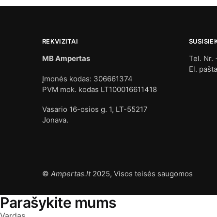
REKVIZITAI
SUSISIE
MB Ampertas
Tel. Nr.
El. pašt
Įmonės kodas: 306661374
PVM mok. kodas LT100016611418
Vasario 16-osios g. 1, LT-55217
Jonava.
©
Ampertas.lt
2025, Visos teisės saugomos
Parašykite mums
Vardas