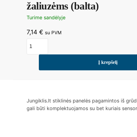
žaliuzėms (balta)
Turime sandėlyje
7,14
€
su PVM
produkto
kiekis:
Vienvietė,
Į krepšelį
sensorinė
stiklo
panelė
žaliuzėms
(balta)
Jungiklis.lt stiklinės panelės pagamintos iš grūdi
gali būti komplektuojamos su bet kuriais sensori