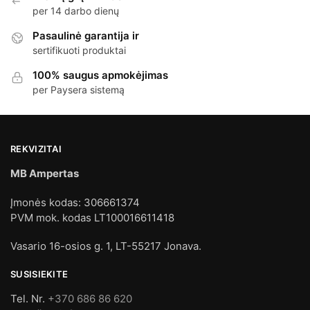
per 14 darbo dienų
Pasaulinė garantija ir
sertifikuoti produktai
100% saugus apmokėjimas
per Paysera sistemą
REKVIZITAI
MB Ampertas
Įmonės kodas: 306661374
PVM mok. kodas LT100016611418
Vasario 16-osios g. 1, LT-55217 Jonava.
SUSISIEKITE
Tel. Nr.
+370 686 86 620