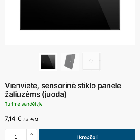
Vienvietė, sensorinė stiklo panelė
žaliuzėms (juoda)
Turime sandėlyje
7,14
€
su PVM
Į krepšelį