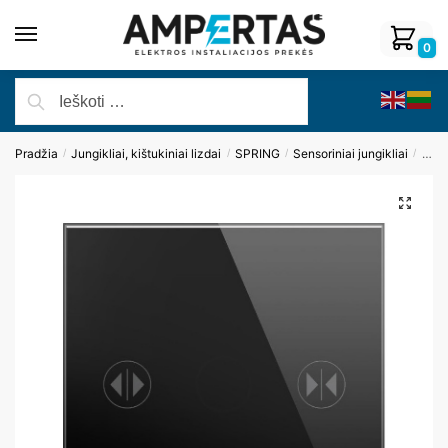
0
Pradžia
Jungikliai, kištukiniai lizdai
SPRING
Sensoriniai jungikliai
Vien
/
/
/
/