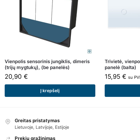
Vienpolis sensorinis jungiklis, dimeris
Trivietė, vienpo
(trijų mygtukų), (be panelės)
panelė (balta)
20,90
€
15,95
€
su P
Į krepšelį
Greitas pristatymas
Lietuvoje, Latvijoje, Estijoje
Prekių grąžinimas