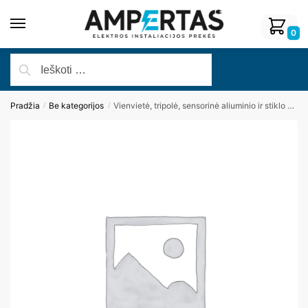
0
Pradžia
Be kategorijos
Vienvietė, tripolė, sensorinė aliuminio ir stiklo panelė (juoda)
/
/