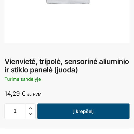
Vienvietė, tripolė, sensorinė aliuminio
ir stiklo panelė (juoda)
Turime sandėlyje
14,29
€
su PVM
Į krepšelį