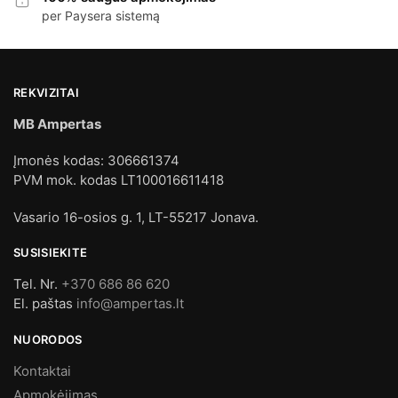
per Paysera sistemą
REKVIZITAI
MB Ampertas
Įmonės kodas: 306661374
PVM mok. kodas LT100016611418
Vasario 16-osios g. 1, LT-55217 Jonava.
SUSISIEKITE
Tel. Nr.
+370 686 86 620
El. paštas
info@ampertas.lt
NUORODOS
Kontaktai
Apmokėjimas