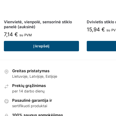
Vienvietė, vienpolė, sensorinė stiklo
Dvivietis stiklo
panelė (auksinė)
15,94
€
su P
7,14
€
su PVM
Į krepšelį
Greitas pristatymas
Lietuvoje, Latvijoje, Estijoje
Prekių grąžinimas
per 14 darbo dienų
Pasaulinė garantija ir
sertifikuoti produktai
100% saugus apmokėjimas