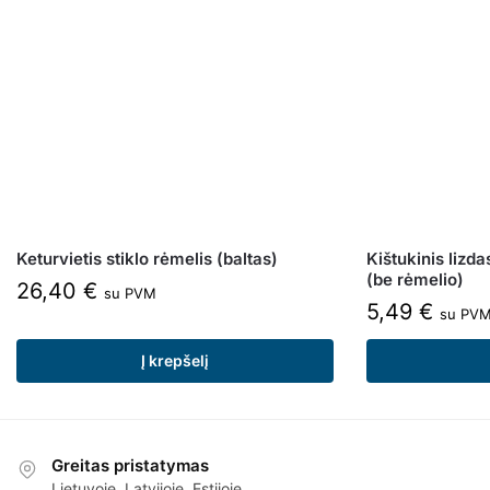
Keturvietis stiklo rėmelis (baltas)
Kištukinis lizd
(be rėmelio)
26,40
€
su PVM
5,49
€
su PV
Į krepšelį
Greitas pristatymas
Lietuvoje, Latvijoje, Estijoje