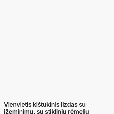
Vienvietis kištukinis lizdas su
įžeminimu, su stikliniu rėmeliu