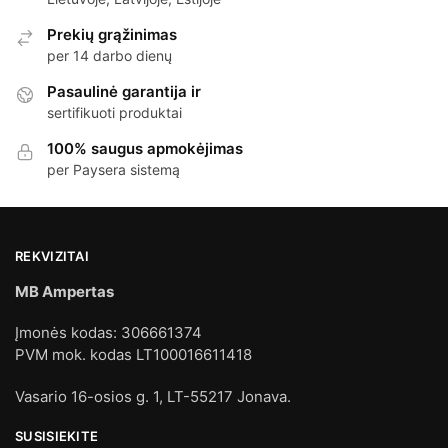
Prekių grąžinimas
per 14 darbo dienų
Pasaulinė garantija ir
sertifikuoti produktai
100% saugus apmokėjimas
per Paysera sistemą
REKVIZITAI
MB Ampertas
Įmonės kodas: 306661374
PVM mok. kodas LT100016611418
Vasario 16-osios g. 1, LT-55217 Jonava.
SUSISIEKITE