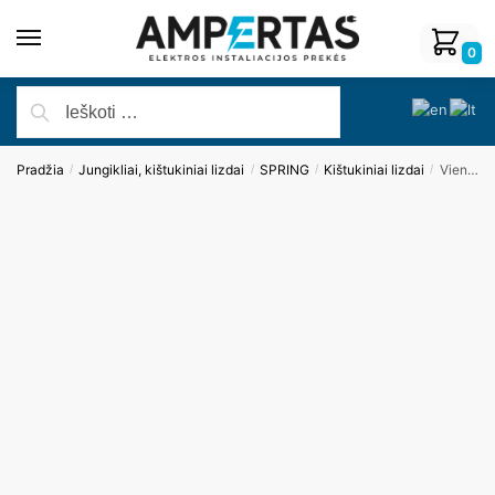
0
Pradžia
Jungikliai, kištukiniai lizdai
SPRING
Kištukiniai lizdai
Vienvietis kištukinis lizdas su įžeminimu, su stikliniu rėmeliu (baltas)
/
/
/
/