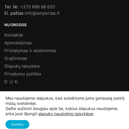
Tel. Nr.
+370 686 86 620
El. paštas
info@ampertas.lt
NUORODOS
Kontaktai
Apmokėjimas
Pristatymas ir atsiėmimas
Grąžinimas
Slapukų taisykles
Privatumo politika
D. U. K.
MES FACEBOOK’E
Mes naudojame slapukus, kad suteiktume jums geriausią patirtį
mūsų svetainėje.
Ampertas – Elektros prekės
Galite sužinoti daugiau apie tai, kokius slapukus naudojame,
arba juos išjungti
slapukų naudojimo taisyklėse
©
Ampertas.lt
2025, Visos teisės saugomos
Sutinku