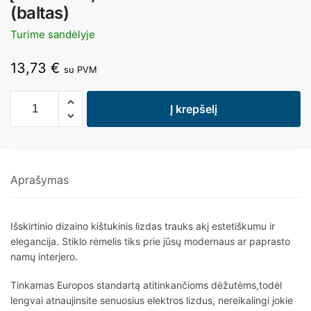
(baltas)
Turime sandėlyje
13,73
€
su PVM
Į krepšelį
Aprašymas
Išskirtinio dizaino kištukinis lizdas trauks akį estetiškumu ir
elegancija. Stiklo rėmelis tiks prie jūsų modernaus ar paprasto
namų interjero.
Tinkamas Europos standartą atitinkančioms dėžutėms,todėl
lengvai atnaujinsite senuosius elektros lizdus, nereikalingi jokie