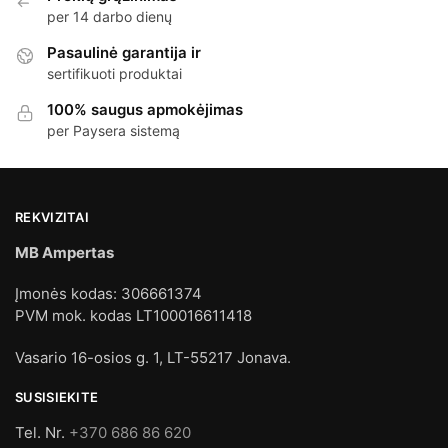
per 14 darbo dienų
Pasaulinė garantija ir
sertifikuoti produktai
100% saugus apmokėjimas
per Paysera sistemą
REKVIZITAI
MB Ampertas
Įmonės kodas: 306661374
PVM mok. kodas LT100016611418
Vasario 16-osios g. 1, LT-55217 Jonava.
SUSISIEKITE
Tel. Nr.
+370 686 86 620