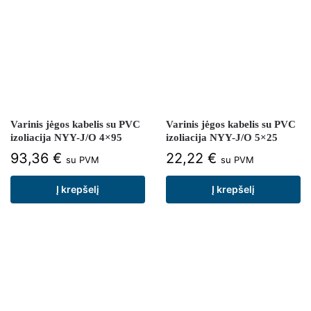
Varinis jėgos kabelis su PVC
Varinis jėgos kabelis su PVC
izoliacija NYY-J/O 4×95
izoliacija NYY-J/O 5×25
93,36
€
22,22
€
su PVM
su PVM
Į krepšelį
Į krepšelį