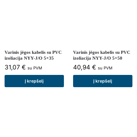
Varinis jėgos kabelis su PVC
Varinis jėgos kabelis su PVC
izoliacija NYY-J/O 5×35
izoliacija NYY-J/O 5×50
31,07
€
40,94
€
su PVM
su PVM
Į krepšelį
Į krepšelį