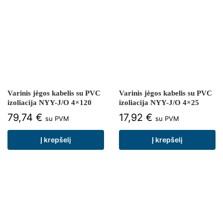
Varinis jėgos kabelis su PVC
Varinis jėgos kabelis su PVC
izoliacija NYY-J/O 4×120
izoliacija NYY-J/O 4×25
79,74
€
17,92
€
su PVM
su PVM
Į krepšelį
Į krepšelį