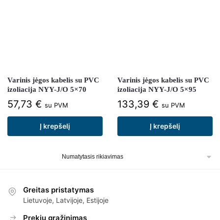
Varinis jėgos kabelis su PVC
Varinis jėgos kabelis su PVC
izoliacija NYY-J/O 5×70
izoliacija NYY-J/O 5×95
57,73
€
133,39
€
su PVM
su PVM
Į krepšelį
Į krepšelį
Greitas pristatymas
Lietuvoje, Latvijoje, Estijoje
Prekių grąžinimas