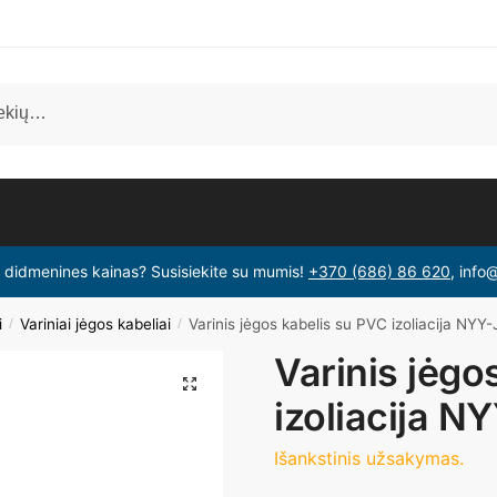
i didmenines kainas? Susisiekite su mumis!
+370 (686) 86 620
, info
i
Variniai jėgos kabeliai
Varinis jėgos kabelis su PVC izoliacija NYY
/
/
Varinis jėgo
🔍
izoliacija N
Išankstinis užsakymas.