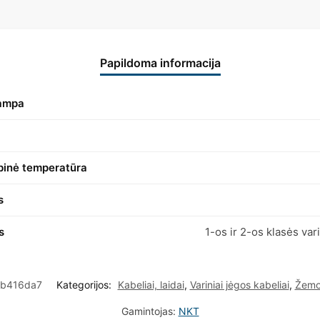
Papildoma informacija
tampa
binė temperatūra
s
s
1-os ir 2-os klasės var
6b416da7
Kategorijos:
Kabeliai, laidai
,
Variniai jėgos kabeliai
,
Žemos
Gamintojas:
NKT