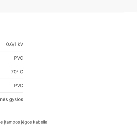
0.6/1 kV
PVC
70° C
PVC
inės gyslos
 įtampos jėgos kabeliai