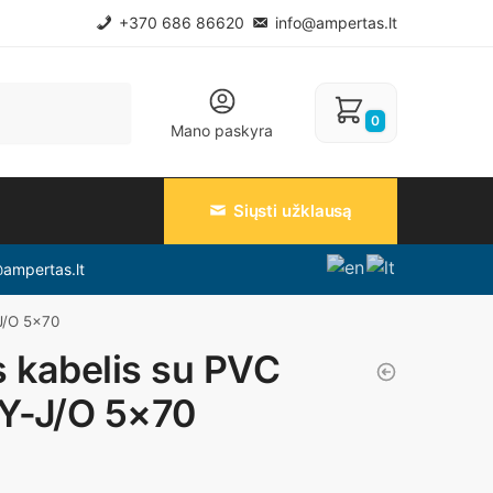
+370 686 86620
info@ampertas.lt
0
Mano paskyra
Siųsti užklausą
@ampertas.lt
-J/O 5×70
s kabelis su PVC
YY-J/O 5×70