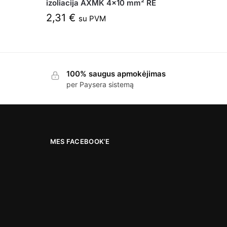
izoliacija AXMK 4×10 mm² RE
2,31
€
su PVM
100% saugus apmokėjimas
per Paysera sistemą
MES FACEBOOK’E