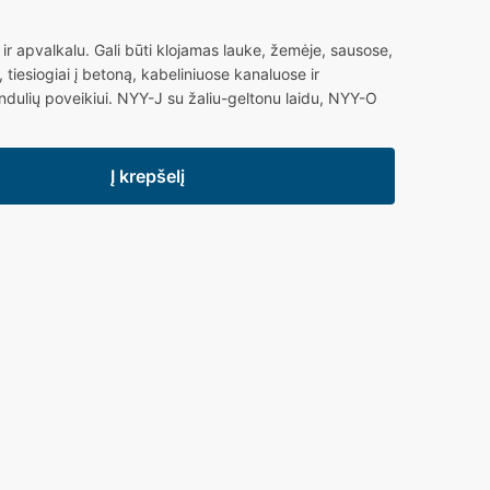
 ir apvalkalu. Gali būti klojamas lauke, žemėje, sausose,
 tiesiogiai į betoną, kabeliniuose kanaluose ir
dulių poveikiui. NYY-J su žaliu-geltonu laidu, NYY-O
Į krepšelį