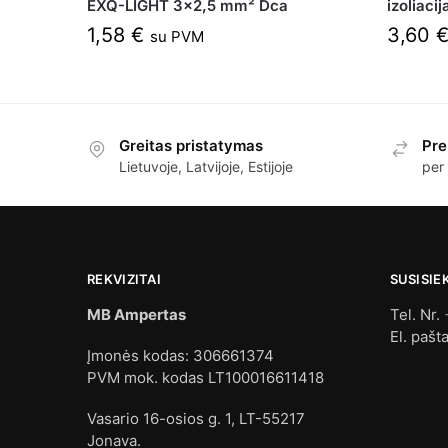
EXQ-LIGHT 3×2,5 mm² Dca
izoliac
1,58
€
3,60
su PVM
Greitas pristatymas
Pre
Lietuvoje, Latvijoje, Estijoje
per
REKVIZITAI
SUSISIE
MB Ampertas
Tel. Nr.
El. pašt
Įmonės kodas: 306661374
PVM mok. kodas LT100016611418
Vasario 16-osios g. 1, LT-55217
Jonava.