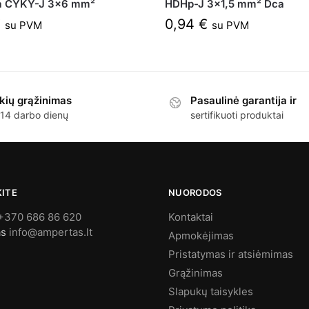
ija CYKY-J 3×6 mm²
HDHp-J 3×1,5 mm² Dca
€
0,94
€
su PVM
su PVM
kių grąžinimas
Pasaulinė garantija ir
 14 darbo dienų
sertifikuoti produktai
KITE
NUORODOS
+370 686 86 620
Kontaktai
as
info@ampertas.lt
Apmokėjimas
Pristatymas ir atsiėmimas
Grąžinimas
Slapukų taisykles