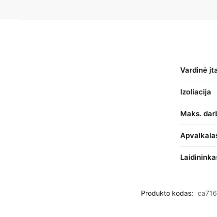
Vardinė į
Izoliacija
Maks. dar
Apvalkala
Laidininka
Produkto kodas:
ca71