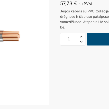
57,73
€
su PVM
Jėgos kabelis su PVC izoliacija
drėgnose ir šlapiose patalpose,
vamzdžiuose. Atsparus UV spin
be.