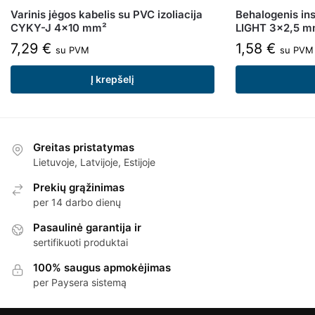
Varinis jėgos kabelis su PVC izoliacija
Behalogenis ins
CYKY-J 4×10 mm²
LIGHT 3×2,5 m
7,29
€
1,58
€
su PVM
su PVM
Į krepšelį
Greitas pristatymas
Lietuvoje, Latvijoje, Estijoje
Prekių grąžinimas
per 14 darbo dienų
Pasaulinė garantija ir
sertifikuoti produktai
100% saugus apmokėjimas
per Paysera sistemą