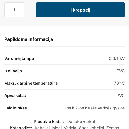
Į krepšelį
Papildoma informacija
Vardinė įtampa
0.6/1 kV
Izoliacija
PVC
Maks. darbinė temperatūra
70° C
Apvalkalas
PVC
Laidininkas
1-os ir 2-os klasės varinės gyslos
Produkto kodas:
9a2b5e7eb5ef
Kategorijos:
Kabeliai, laidai
,
Variniai jėgos kabeliai
,
Žemos