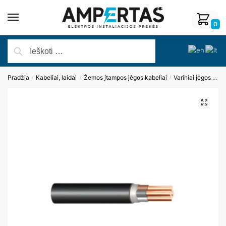
0
Pradžia
Kabeliai, laidai
Žemos įtampos jėgos kabeliai
Variniai jėgos kabeliai
/
/
/
🔍