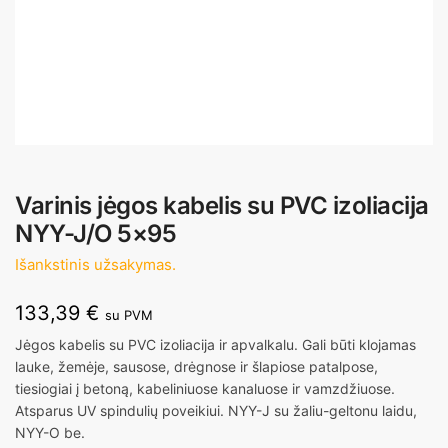
Varinis jėgos kabelis su PVC izoliacija
NYY-J/O 5×95
Išankstinis užsakymas.
133,39
€
su PVM
Jėgos kabelis su PVC izoliacija ir apvalkalu. Gali būti klojamas
lauke, žemėje, sausose, drėgnose ir šlapiose patalpose,
tiesiogiai į betoną, kabeliniuose kanaluose ir vamzdžiuose.
Atsparus UV spindulių poveikiui. NYY-J su žaliu-geltonu laidu,
NYY-O be.