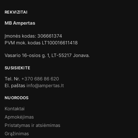
REKVIZITAI
MB Ampertas
Įmonės kodas: 306661374
PVM mok. kodas LT100016611418
Vasario 16-osios g. 1, LT-55217 Jonava.
SUSISIEKITE
Tel. Nr.
+370 686 86 620
El. paštas
info@ampertas.lt
NUORODOS
Kontaktai
Apmokėjimas
Pristatymas ir atsiėmimas
Grąžinimas