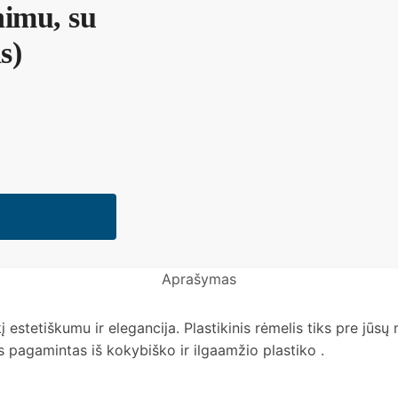
nimu, su
s)
Aprašymas
kį estetiškumu ir elegancija. Plastikinis rėmelis tiks pre j
 pagamintas iš kokybiško ir ilgaamžio plastiko .