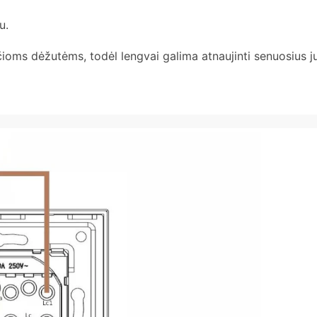
u.
ioms dėžutėms, todėl lengvai galima atnaujinti senuosius jun