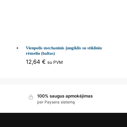
Vienpolis mechaninis jungiklis su stikliniu
rėmeliu (baltas)
12,64
€
su PVM
100% saugus apmokėjimas
per Paysera sistemą