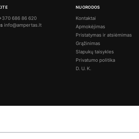
KITE
NUORODOS
+370 686 86 620
Kontaktai
as
info@ampertas.lt
Apmokėjimas
Pristatymas ir atsiėmimas
Grąžinimas
Slapukų taisykles
Privatumo politika
D. U. K.