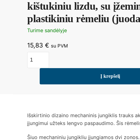
kištukiniu lizdu, su įžemi
plastikiniu rėmeliu (juoda
Turime sandėlyje
15,83
€
su PVM
Į krepšelį
Išskirtinio dizaino mechaninis jungiklis trauks a
įjungimui užteks lengvo paspaudimo. Šis rėmelis
Šiuo mechaniniu jungikliu įjungiamos dvi zonos.