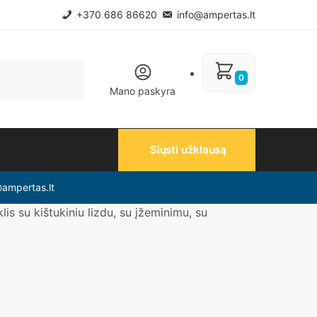
+370 686 86620
info@ampertas.lt
0
Mano paskyra
Siųsti užklausą
@ampertas.lt
lis su kištukiniu lizdu, su įžeminimu, su