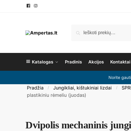
Ieškoti
Katalogas
Pradinis
Akcijos
Kontaktai
Norite gaut
Pradžia
Jungikliai, kištukiniai lizdai
SPR
/
/
plastikiniu rėmeliu (juodas)
Dvipolis mechaninis jungi