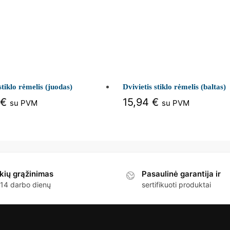
 stiklo rėmelis (juodas)
Dvivietis stiklo rėmelis (baltas)
€
15,94
€
su PVM
su PVM
kių grąžinimas
Pasaulinė garantija ir
 14 darbo dienų
sertifikuoti produktai