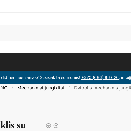
i didmenines kainas? Susisiekite su mumis!
+370 (686) 86 620
, info
ING
Mechaniniai jungikliai
Dvipolis mechaninis jungik
/
/
klis su