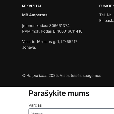
REKVIZITAI
SUSISIE
MB Ampertas
Tel. Nr.
El. pašt
Įmonės kodas: 306661374
PVM mok. kodas LT100016611418
Vasario 16-osios g. 1, LT-55217
Jonava.
©
Ampertas.lt
2025, Visos teisės saugomos
Parašykite mums
Vardas