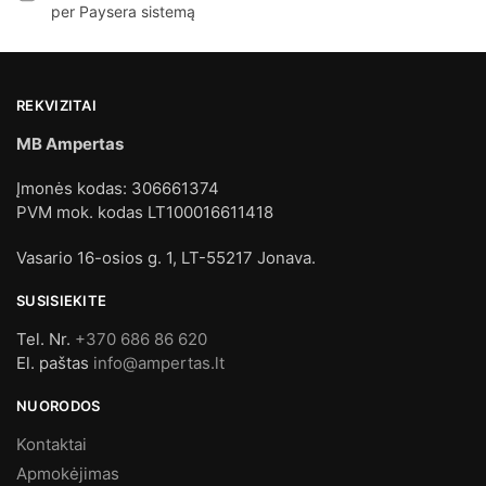
per Paysera sistemą
REKVIZITAI
MB Ampertas
Įmonės kodas: 306661374
PVM mok. kodas LT100016611418
Vasario 16-osios g. 1, LT-55217 Jonava.
SUSISIEKITE
Tel. Nr.
+370 686 86 620
El. paštas
info@ampertas.lt
NUORODOS
Kontaktai
Apmokėjimas