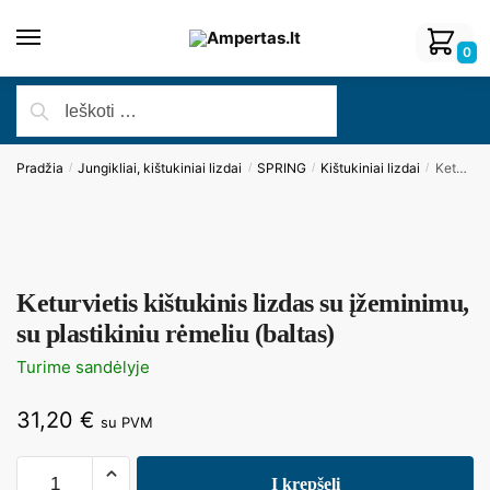
0
Pradžia
Jungikliai, kištukiniai lizdai
SPRING
Kištukiniai lizdai
Keturvietis kištukinis lizdas su įžeminimu, su plastikiniu rėmeliu (baltas)
/
/
/
/
Keturvietis kištukinis lizdas su įžeminimu,
su plastikiniu rėmeliu (baltas)
Turime sandėlyje
31,20
€
su PVM
Į krepšelį