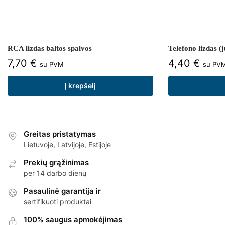
RCA lizdas baltos spalvos
Telefono lizdas (
7,70
€
4,40
€
su PVM
su PV
Į krepšelį
Greitas pristatymas
Lietuvoje, Latvijoje, Estijoje
Prekių grąžinimas
per 14 darbo dienų
Pasaulinė garantija ir
sertifikuoti produktai
100% saugus apmokėjimas