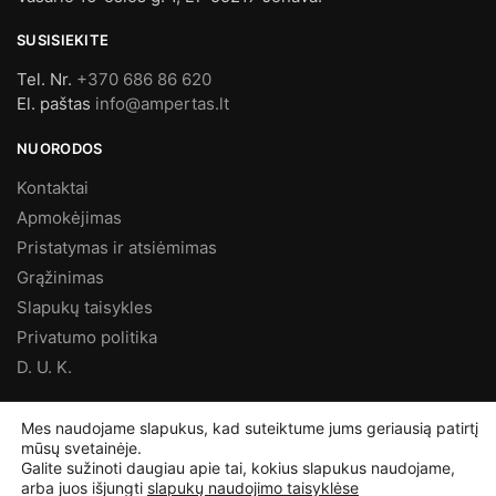
SUSISIEKITE
Tel. Nr.
+370 686 86 620
El. paštas
info@ampertas.lt
NUORODOS
Kontaktai
Apmokėjimas
Pristatymas ir atsiėmimas
Grąžinimas
Slapukų taisykles
Privatumo politika
D. U. K.
MES FACEBOOK’E
Mes naudojame slapukus, kad suteiktume jums geriausią patirtį
mūsų svetainėje.
Galite sužinoti daugiau apie tai, kokius slapukus naudojame,
arba juos išjungti
slapukų naudojimo taisyklėse