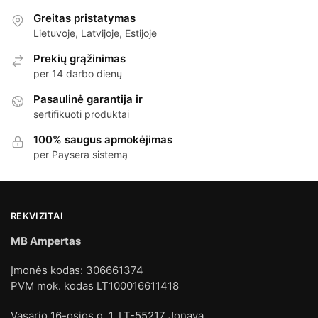
Greitas pristatymas
Lietuvoje, Latvijoje, Estijoje
Prekių grąžinimas
per 14 darbo dienų
Pasaulinė garantija ir
sertifikuoti produktai
100% saugus apmokėjimas
per Paysera sistemą
REKVIZITAI
MB Ampertas
Įmonės kodas: 306661374
PVM mok. kodas LT100016611418
Vasario 16-osios g. 1, LT-55217 Jonava.