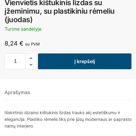
Vienvietis kištukinis lizdas su
įžeminimu, su plastikiniu rėmeliu
(juodas)
Turime sandėlyje
8,24
€
su PVM
Į krepšelį
Aprašymas
Išskirtinio dizaino kištukinis lizdas trauks akį estetiškumu ir
elegancija. Plastiko rėmelis tiks prie jūsų modernaus ar paprasto
namų interjero.