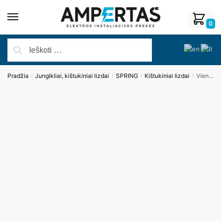
0
Pradžia
Jungikliai, kištukiniai lizdai
SPRING
Kištukiniai lizdai
Vienvietis kištukinis lizdas su įžeminimu, su plastikiniu rėmeliu (juodas)
/
/
/
/