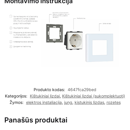
Montavimo instrukcija
Produkto kodas:
4647fca29bed
Kategorijos:
Kištukiniai lizdai
,
Kištukiniai lizdai (sukomplektuoti)
Žymos:
elektros instaliacija
,
jung
,
kistukinis lizdas
,
rozetes
Panašūs produktai