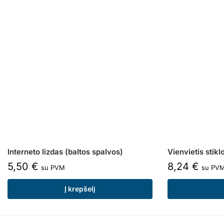
Interneto lizdas (baltos spalvos)
Vienvietis stikl
5,50
€
8,24
€
su PVM
su PV
Į krepšelį