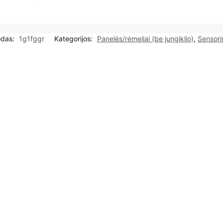
odas:
1g1fggr
Kategorijos:
Panelės/rėmeliai (be jungiklio)
,
Sensorin