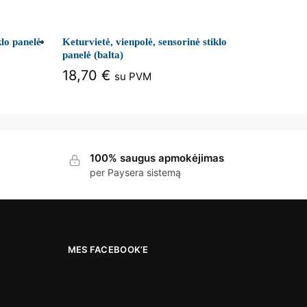
klo panelė
Keturvietė, vienpolė, sensorinė stiklo
panelė (balta)
18,70
€
su PVM
100% saugus apmokėjimas
per Paysera sistemą
MES FACEBOOK’E