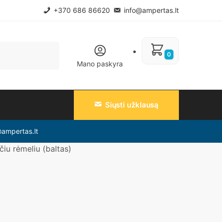
+370 686 86620
info@ampertas.lt
0
Mano paskyra
Siųsti užklausą
@ampertas.lt
čiu rėmeliu (baltas)