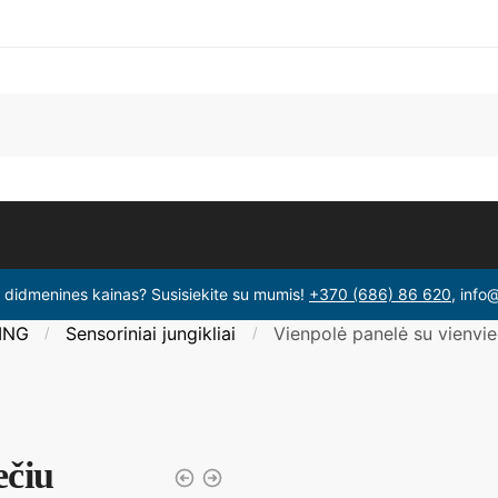
i didmenines kainas? Susisiekite su mumis!
+370 (686) 86 620
, info
ING
Sensoriniai jungikliai
Vienpolė panelė su vienvie
/
/
ečiu