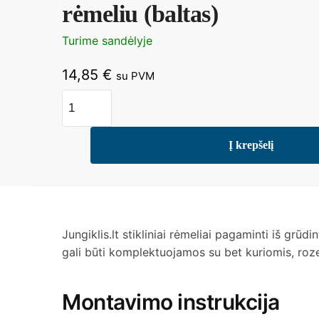
rėmeliu (baltas)
Turime sandėlyje
14,85
€
su PVM
Į krepšelį
Jungiklis.lt stikliniai rėmeliai pagaminti iš grūdi
gali būti komplektuojamos su bet kuriomis, rozet
Montavimo instrukcija