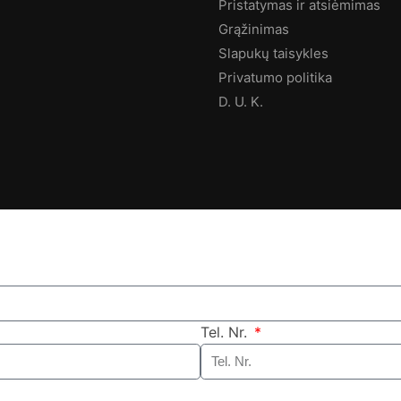
Pristatymas ir atsiėmimas
Grąžinimas
Slapukų taisykles
Privatumo politika
D. U. K.
Tel. Nr.