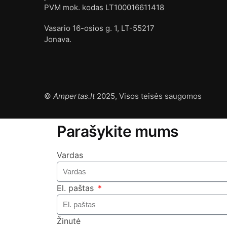
PVM mok. kodas LT100016611418
Vasario 16-osios g. 1, LT-55217
Jonava.
©
Ampertas.lt
2025, Visos teisės saugomos
Parašykite mums
Vardas
El. paštas
Žinutė