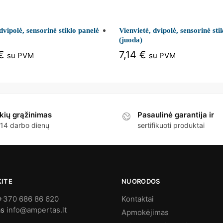
 dvipolė, sensorinė stiklo panelė
Vienvietė, dvipolė, sensorinė sti
(juoda)
€
7,14
€
su PVM
su PVM
kių grąžinimas
Pasaulinė garantija ir
 14 darbo dienų
sertifikuoti produktai
KITE
NUORODOS
+370 686 86 620
Kontaktai
as
info@ampertas.lt
Apmokėjimas