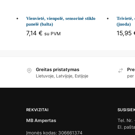
Vienvietė, vienpolė, sensorinė stiklo
Trivietė,
panelė (balta)
(juoda)
7,14
€
15,95
su PVM
Greitas pristatymas
Pre
Lietuvoje, Latvijoje, Estijoje
per
REKVIZITAI
SUSISIE
MB Ampertas
Tel. Nr.
El. pašt
Įmonės kodas: 306661374