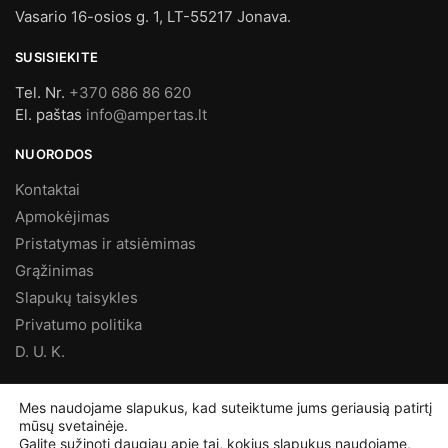
Vasario 16-osios g. 1, LT-55217 Jonava.
SUSISIEKITE
Tel. Nr.
+370 686 86 620
El. paštas
info@ampertas.lt
NUORODOS
Kontaktai
Apmokėjimas
Pristatymas ir atsiėmimas
Grąžinimas
Slapukų taisykles
Privatumo politika
D. U. K.
MES FACEBOOK’E
Mes naudojame slapukus, kad suteiktume jums geriausią patirtį
mūsų svetainėje.
Galite sužinoti daugiau apie tai, kokius slapukus naudojame,