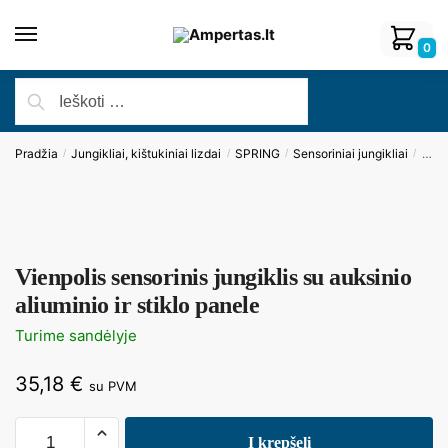
0
Pradžia
Jungikliai, kištukiniai lizdai
SPRING
Sensoriniai jungikliai
Vienp
/
/
/
/
Vienpolis sensorinis jungiklis su auksinio
aliuminio ir stiklo panele
Turime sandėlyje
35,18
€
su PVM
Į krepšelį