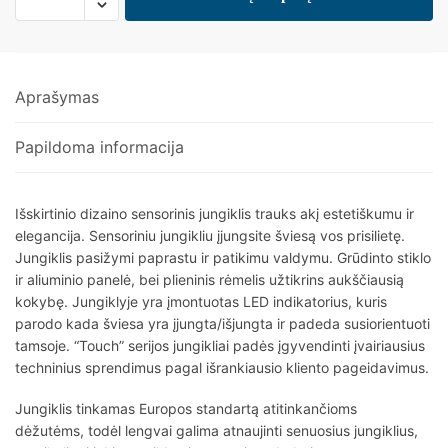
Aprašymas
Papildoma informacija
Išskirtinio dizaino sensorinis jungiklis trauks akį estetiškumu ir
elegancija. Sensoriniu jungikliu įjungsite šviesą vos prisilietę.
Jungiklis pasižymi paprastu ir patikimu valdymu. Grūdinto stiklo
ir aliuminio panelė, bei plieninis rėmelis užtikrins aukščiausią
kokybę. Jungiklyje yra įmontuotas LED indikatorius, kuris
parodo kada šviesa yra įjungta/išjungta ir padeda susiorientuoti
tamsoje. “Touch” serijos jungikliai padės įgyvendinti įvairiausius
techninius sprendimus pagal išrankiausio kliento pageidavimus.
Jungiklis tinkamas Europos standartą atitinkančioms
dėžutėms, todėl lengvai galima atnaujinti senuosius jungiklius,