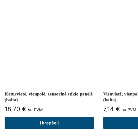
Keturvietė, vienpolė, sensorinė stiklo panelė
Vienvietė, vienpol
(balta)
(balta)
18,70
€
7,14
€
su PVM
su PVM
Į krepšelį