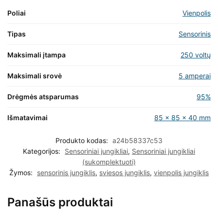
Poliai
Vienpolis
Tipas
Sensorinis
Maksimali įtampa
250 voltų
Maksimali srovė
5 amperai
Drėgmės atsparumas
95%
Išmatavimai
85 x 85 x 40 mm
Produkto kodas:
a24b58337c53
Kategorijos:
Sensoriniai jungikliai
,
Sensoriniai jungikliai
(sukomplektuoti)
Žymos:
sensorinis jungiklis
,
sviesos jungiklis
,
vienpolis jungiklis
Panašūs produktai