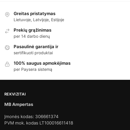
Greitas pristatymas
Lietuvoje, Latvijoje, Estijoje
Prekių grąžinimas
per 14 darbo dienų
Pasaulinė garantija ir
sertifikuoti produktai
100% saugus apmokėjimas
per Paysera sistemą
REKVIZITAI
MB Ampertas
Įmonės kodas: 306661374
PVM mok. kodas LT100016611418