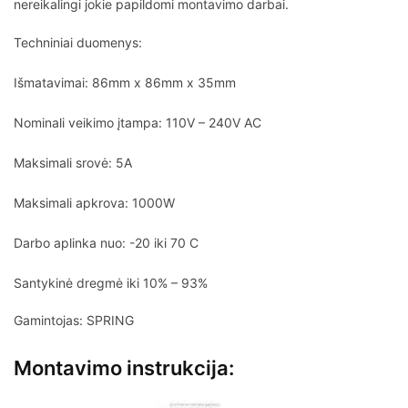
nereikalingi jokie papildomi montavimo darbai.
Techniniai duomenys:
Išmatavimai: 86mm x 86mm x 35mm
Nominali veikimo įtampa: 110V – 240V AC
Maksimali srovė: 5A
Maksimali apkrova: 1000W
Darbo aplinka nuo: -20 iki 70 C
Santykinė dregmė iki 10% – 93%
Gamintojas: SPRING
Montavimo instrukcija: