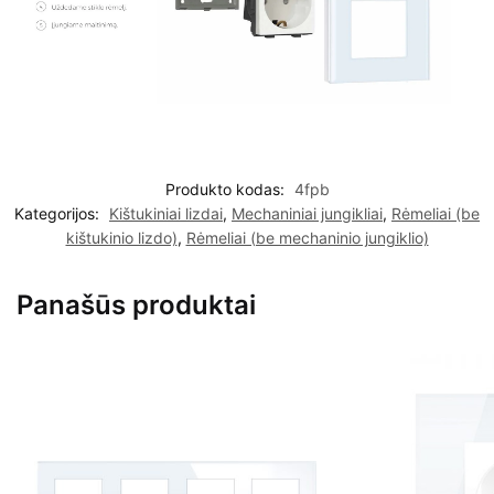
Produkto kodas:
4fpb
Kategorijos:
Kištukiniai lizdai
,
Mechaniniai jungikliai
,
Rėmeliai (be
kištukinio lizdo)
,
Rėmeliai (be mechaninio jungiklio)
Panašūs produktai