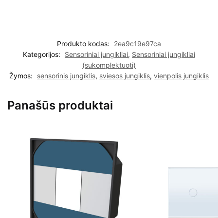
Produkto kodas:
2ea9c19e97ca
Kategorijos:
Sensoriniai jungikliai
,
Sensoriniai jungikliai
(sukomplektuoti)
Žymos:
sensorinis jungiklis
,
sviesos jungiklis
,
vienpolis jungiklis
Panašūs produktai