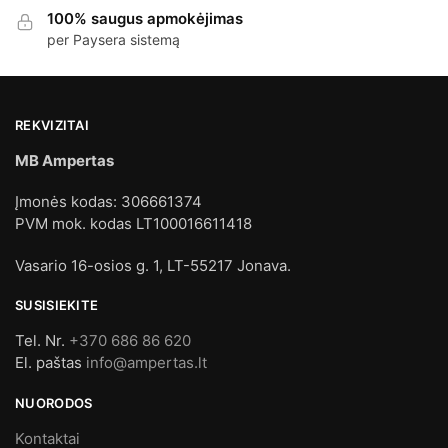
100% saugus apmokėjimas
per Paysera sistemą
REKVIZITAI
MB Ampertas
Įmonės kodas: 306661374
PVM mok. kodas LT100016611418
Vasario 16-osios g. 1, LT-55217 Jonava.
SUSISIEKITE
Tel. Nr.
+370 686 86 620
El. paštas
info@ampertas.lt
NUORODOS
Kontaktai