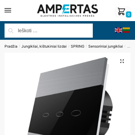
0
Pradžia
Jungikliai, kištukiniai lizdai
SPRING
Sensoriniai jungikliai
Tripo
/
/
/
/