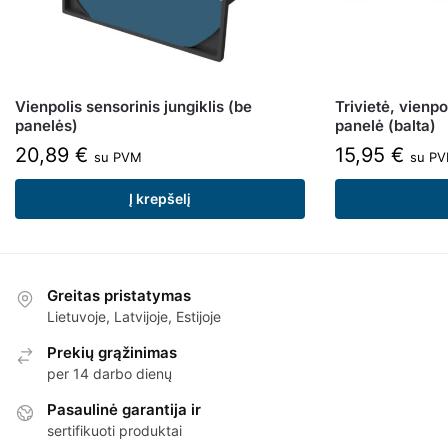
Vienpolis sensorinis jungiklis (be
Trivietė, vienpo
panelės)
panelė (balta)
20,89
€
15,95
€
su PVM
su P
Į krepšelį
Greitas pristatymas
Lietuvoje, Latvijoje, Estijoje
Prekių grąžinimas
per 14 darbo dienų
Pasaulinė garantija ir
sertifikuoti produktai