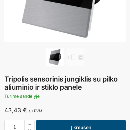
Tripolis sensorinis jungiklis su pilko
aliuminio ir stiklo panele
Turime sandėlyje
43,43
€
su PVM
Į krepšelį