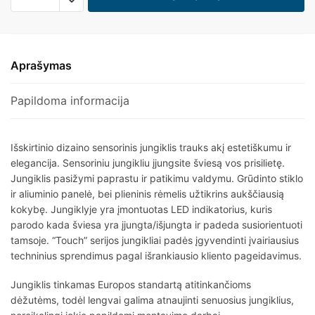
Aprašymas
Papildoma informacija
Išskirtinio dizaino sensorinis jungiklis trauks akį estetiškumu ir
elegancija. Sensoriniu jungikliu įjungsite šviesą vos prisilietę.
Jungiklis pasižymi paprastu ir patikimu valdymu. Grūdinto stiklo
ir aliuminio panelė, bei plieninis rėmelis užtikrins aukščiausią
kokybę. Jungiklyje yra įmontuotas LED indikatorius, kuris
parodo kada šviesa yra įjungta/išjungta ir padeda susiorientuoti
tamsoje. “Touch” serijos jungikliai padės įgyvendinti įvairiausius
techninius sprendimus pagal išrankiausio kliento pageidavimus.
Jungiklis tinkamas Europos standartą atitinkančioms
dėžutėms, todėl lengvai galima atnaujinti senuosius jungiklius,