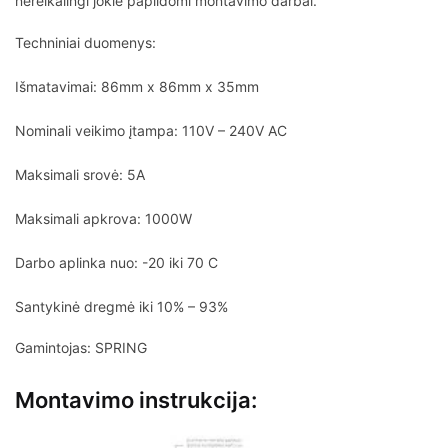
nereikalingi jokie papildomi montavimo darbai.
Techniniai duomenys:
Išmatavimai: 86mm x 86mm x 35mm
Nominali veikimo įtampa: 110V – 240V AC
Maksimali srovė: 5A
Maksimali apkrova: 1000W
Darbo aplinka nuo: -20 iki 70 C
Santykinė dregmė iki 10% – 93%
Gamintojas: SPRING
Montavimo instrukcija: